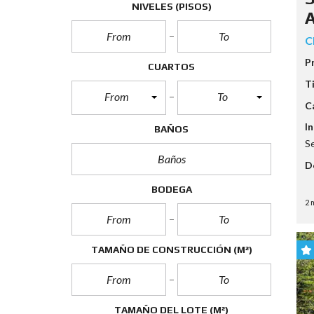
NIVELES (PISOS)
G
A
A
N
C
A
N
P
C
CUARTOS
I
T
A
From
To
S
C
D
E
In
BAÑOS
C
Se
A
P
D
I
T
BODEGA
A
L
2 
I
M
TAMAÑO DE CONSTRUCCIÓN
(M²)
P
U
E
S
T
TAMAÑO DEL LOTE
(M²)