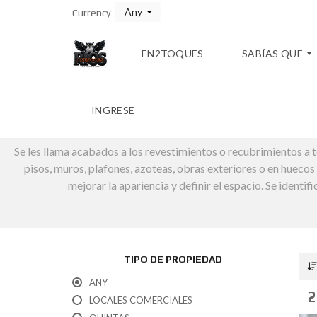
Any
Currency
EN2TOQUES
SABÍAS QUE
INGRESE
T
A
Se les llama acabados a los revestimientos o recubrimientos a t
B
L
pisos, muros, plafones, azoteas, obras exteriores o en huecos 
A
mejorar la apariencia y definir el espacio. Se identi
D
E
C
O
N
V
E
TIPO DE PROPIEDAD
R
S
ANY
I
2
LOCALES COMERCIALES
Ó
N