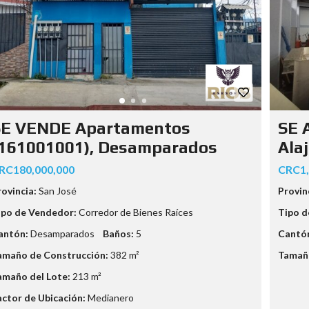
SE VENDE Apartamentos
SE 
(161001001), Desamparados
Alaj
RC180,000,000
CRC1,
rovincia:
San José
Provin
ipo de Vendedor:
Corredor de Bienes Raíces
Tipo d
antón:
Desamparados
Baños:
5
Cantó
amaño de Construcción:
382 m²
Tamaño
amaño del Lote:
213 m²
actor de Ubicación:
Medianero