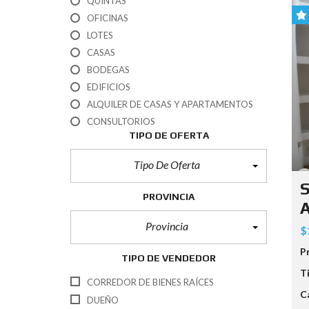
QUINTAS
OFICINAS
U
LOTES
S
O
CASAS
D
BODEGAS
E
S
EDIFICIOS
U
ALQUILER DE CASAS Y APARTAMENTOS
E
L
CONSULTORIOS
O
TIPO DE OFERTA
(
P
Tipo De Oferta
A
T
S
E
PROVINCIA
N
A
T
E
Provincia
$
)
P
TIPO DE VENDEDOR
R
T
E
CORREDOR DE BIENES RAÍCES
Q
C
U
DUEÑO
I