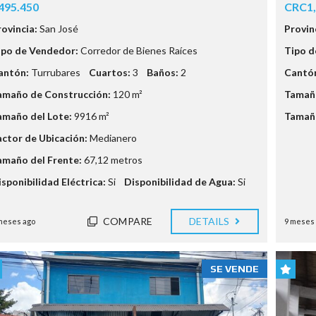
495.450
CRC1,
rovincia:
San José
Provin
ipo de Vendedor:
Corredor de Bienes Raíces
Tipo d
antón:
Turrubares
Cuartos:
3
Baños:
2
Cantó
amaño de Construcción:
120 m²
Tamaño
amaño del Lote:
9916 m²
Tamaño
actor de Ubicación:
Medianero
amaño del Frente:
67,12 metros
isponibilidad Eléctrica:
Si
Disponibilidad de Agua:
Si
COMPARE
DETAILS
meses ago
9 meses
SE VENDE