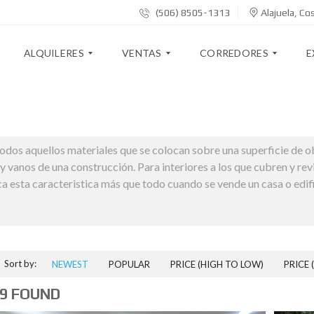
(506) 8505-1313
Alajuela, Cos
ALQUILERES
VENTAS
CORREDORES
E
ACABADOS MODERNOS
C
C
C
A
A
A
O
V
odos aquellos materiales que se colocan sobre una superficie de obr
S
S
R
A
A
A
R
L
y vanos de una construcción. Para interiores a los que cubren y rev
S
S
E
Ú
fica esta caracteristica más que todo cuando se vende un casa o edifi
Y
D
O
A
O
S
L
P
R
T
O
A
E
E
T
R
S
Ó
E
T
R
S
A
I
T
Sort by:
NEWEST
POPULAR
PRICE (HIGH TO LOW)
PRICE 
M
C
A
E
O
Q
B
N
S
9 FOUND
U
L
T
D
I
A
O
E