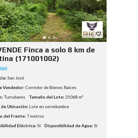
VENDE Finca a solo 8 km de
tina (171001002)
360
cia:
San José
e Vendedor:
Corredor de Bienes Raíces
n:
Turrubares
Tamaño del Lote:
21068 m²
 de Ubicación:
Lote en servidumbre
 del Frente:
7 metros
ibilidad Eléctrica:
Si
Disponibilidad de Agua:
Si