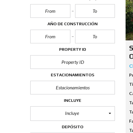
O
A
L
V
A
AÑO DE CONSTRUCCIÓN
L
O
R
A
G
S
PROPERTY ID
R
E
O
G
A
C
D
O
P
ESTACIONAMIENTOS
(
I
T
V
C
A
)
INCLUYE
T
T
Incluye
F
DEPÓSITO
T