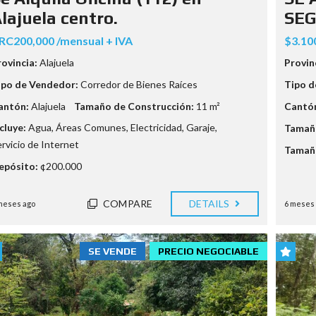
S
E
lajuela centro.
SEG
A
D
B
I
RC200,000 /mensual + IVA
$3.10
Í
F
A
I
rovincia:
Alajuela
Provin
U
C
S
I
ipo de Vendedor:
Corredor de Bienes Raíces
Tipo d
T
O
E
S
antón:
Alajuela
Tamaño de Construcción:
11 m²
Cantó
D
(
D
cluye:
Agua
,
Áreas Comunes
,
Electricidad
,
Garaje
,
Tamaño
A
E
L
rvicio de Internet
…
Tamaño
Q
U
epósito:
¢200.000
I
S
L
U
E
E
COMPARE
DETAILS
meses ago
6 meses
R
Ñ
)
O
S
SE VENDE
PRECIO NEGOCIABLE
E
N
C
U
E