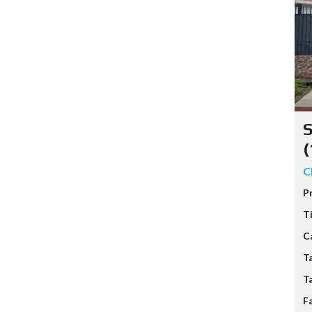
C
P
T
C
T
T
F