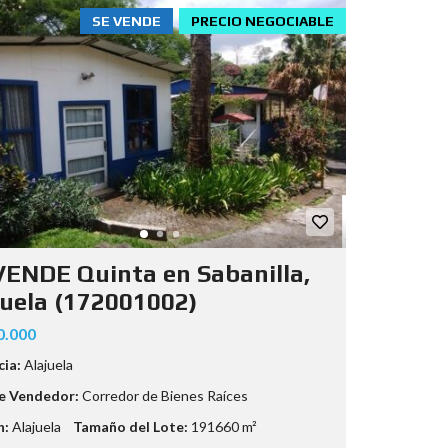
SE VENDE
PRECIO NEGOCIABLE
VENDE Quinta en Sabanilla,
juela (172001002)
0.000
cia:
Alajuela
e Vendedor:
Corredor de Bienes Raíces
n:
Alajuela
Tamaño del Lote:
191660 m²
M