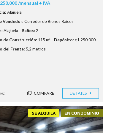
250,000 /mensual + IVA
cia:
Alajuela
e Vendedor:
Corredor de Bienes Raíces
n:
Alajuela
Baños:
2
 de Construcción:
115 m²
Depósito:
¢1.250.000
 del Frente:
5,2 metros
COMPARE
DETAILS
 ago
SE ALQUILA
EN CONDOMINIO