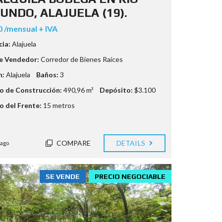
UNDO, ALAJUELA (19).
0 /mensual + IVA
cia:
Alajuela
e Vendedor:
Corredor de Bienes Raíces
n:
Alajuela
Baños:
3
 de Construcción:
490,96 m²
Depósito:
$3.100
 del Frente:
15 metros
COMPARE
DETAILS
 ago
SE VENDE
PRECIO NEGOCIABLE