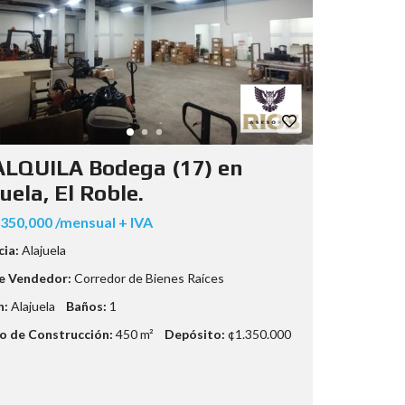
ALQUILA Bodega (17) en
uela, El Roble.
350,000 /mensual + IVA
cia:
Alajuela
e Vendedor:
Corredor de Bienes Raíces
n:
Alajuela
Baños:
1
 de Construcción:
450 m²
Depósito:
¢1.350.000