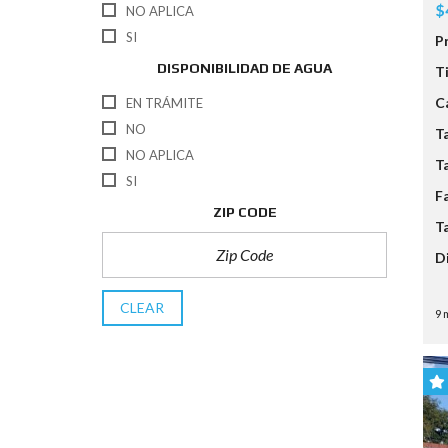
$
NO APLICA
SI
P
DISPONIBILIDAD DE AGUA
T
C
EN TRÁMITE
NO
T
NO APLICA
T
SI
F
ZIP CODE
T
D
CLEAR
9 