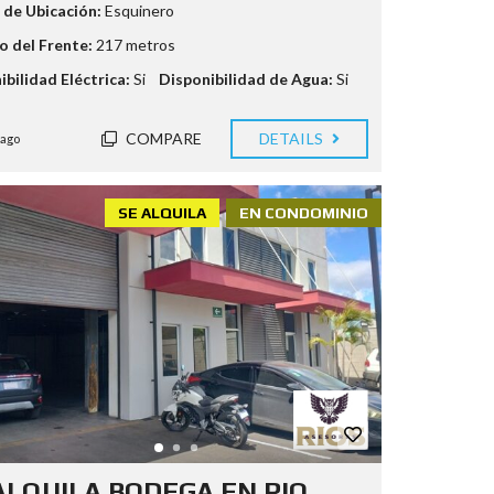
 de Ubicación:
Esquinero
 del Frente:
217 metros
ibilidad Eléctrica:
Si
Disponibilidad de Agua:
Si
COMPARE
DETAILS
 ago
SE ALQUILA
EN CONDOMINIO
ALQUILA BODEGA EN RIO