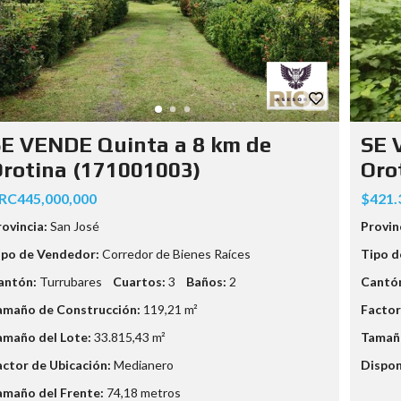
N
T
R
A
T
U
C
A
S
E VENDE Quinta a 8 km de
SE 
A
P
rotina (171001003)
Oro
E
R
RC445,000,000
$421.
F
E
rovincia:
San José
Provin
C
T
ipo de Vendedor:
Corredor de Bienes Raíces
Tipo d
A
antón:
Turrubares
Cuartos:
3
Baños:
2
Cantó
amaño de Construcción:
119,21 m²
Factor
amaño del Lote:
33.815,43 m²
Tamaño
actor de Ubicación:
Medianero
Dispon
amaño del Frente:
74,18 metros