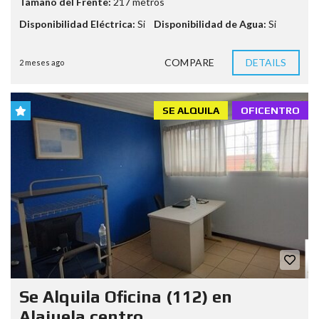
Tamaño del Frente:
217 metros
Disponibilidad Eléctrica:
Si
Disponibilidad de Agua:
Si
COMPARE
DETAILS
2 meses ago
SE ALQUILA
OFICENTRO
Se Alquila Oficina (112) en
Alajuela centro.