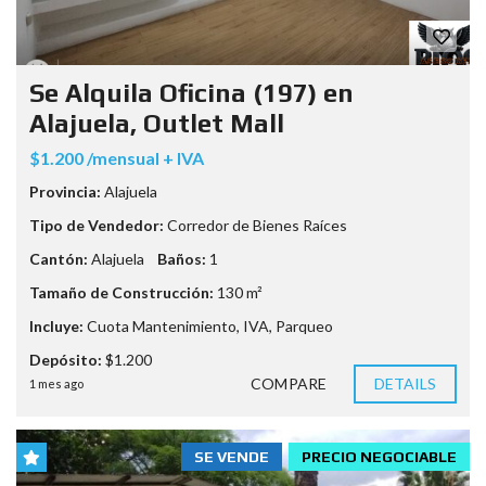
Se Alquila Oficina (197) en
Alajuela, Outlet Mall
$1.200 /mensual + IVA
Provincia:
Alajuela
Tipo de Vendedor:
Corredor de Bienes Raíces
Cantón:
Alajuela
Baños:
1
Tamaño de Construcción:
130 m²
Incluye:
Cuota Mantenimiento
,
IVA
,
Parqueo
Depósito:
$1.200
COMPARE
DETAILS
1 mes ago
SE VENDE
PRECIO NEGOCIABLE