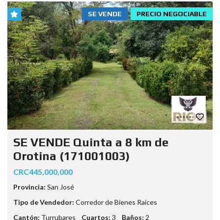
SE VENDE
PRECIO NEGOCIABLE
SE VENDE Quinta a 8 km de
Orotina (171001003)
CRC445,000,000
Provincia:
San José
Tipo de Vendedor:
Corredor de Bienes Raíces
Cantón:
Turrubares
Cuartos:
3
Baños:
2