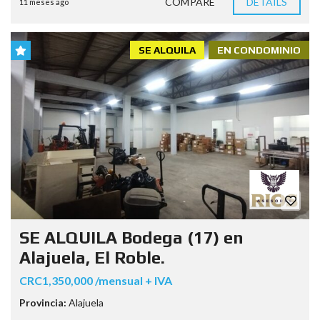
COMPARE
DETAILS
11 meses ago
SE ALQUILA
EN CONDOMINIO
SE ALQUILA Bodega (17) en
Alajuela, El Roble.
CRC1,350,000 /mensual + IVA
Provincia:
Alajuela