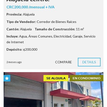
CRC200,000 /mensual + IVA
Provincia:
Alajuela
Tipo de Vendedor:
Corredor de Bienes Raíces
Cantón:
Alajuela
Tamaño de Construcción:
11 m²
Incluye:
Agua
,
Áreas Comunes
,
Electricidad
,
Garaje
,
Servicio
de Internet
Depósito:
¢200.000
COMPARE
DETAILS
2 meses ago
SE ALQUILA
EN CONDOMINIO