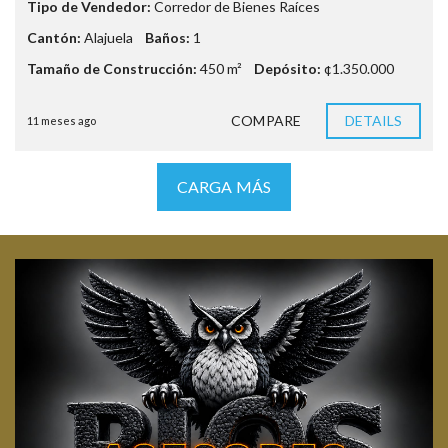
Tipo de Vendedor:
Corredor de Bienes Raíces
Cantón:
Alajuela
Baños:
1
Tamaño de Construcción:
450 m²
Depósito:
¢1.350.000
COMPARE
DETAILS
11 meses ago
CARGA MÁS