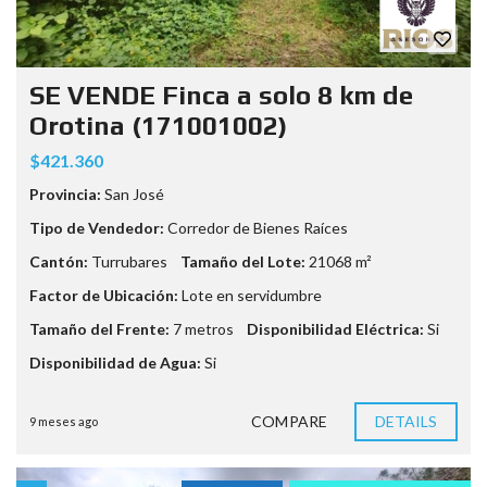
SE VENDE Finca a solo 8 km de
Orotina (171001002)
$421.360
Provincia:
San José
Tipo de Vendedor:
Corredor de Bienes Raíces
Cantón:
Turrubares
Tamaño del Lote:
21068 m²
Factor de Ubicación:
Lote en servidumbre
Tamaño del Frente:
7 metros
Disponibilidad Eléctrica:
Si
Disponibilidad de Agua:
Si
COMPARE
DETAILS
9 meses ago