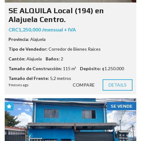
SE ALQUILA Local (194) en
Alajuela Centro.
CRC1,250,000 /mensual + IVA
Provincia:
Alajuela
Tipo de Vendedor:
Corredor de Bienes Raíces
Cantón:
Alajuela
Baños:
2
Tamaño de Construcción:
115 m²
Depósito:
¢1.250.000
Tamaño del Frente:
5,2 metros
COMPARE
DETAILS
9 meses ago
SE VENDE