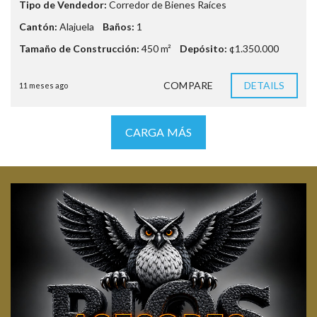
Tipo de Vendedor:
Corredor de Bienes Raíces
Cantón:
Alajuela
Baños:
1
Tamaño de Construcción:
450 m²
Depósito:
¢1.350.000
COMPARE
DETAILS
11 meses ago
CARGA MÁS