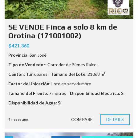
SE VENDE Finca a solo 8 km de
Orotina (171001002)
$421.360
Provincia:
San José
Tipo de Vendedor:
Corredor de Bienes Raíces
Cantón:
Turrubares
Tamaño del Lote:
21068 m²
Factor de Ubicación:
Lote en servidumbre
Tamaño del Frente:
7 metros
Disponibilidad Eléctrica:
Si
Disponibilidad de Agua:
Si
COMPARE
DETAILS
9 meses ago