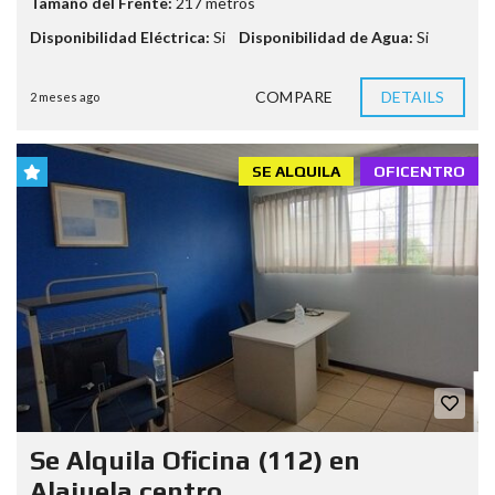
Tamaño del Frente:
217 metros
Disponibilidad Eléctrica:
Si
Disponibilidad de Agua:
Si
COMPARE
DETAILS
2 meses ago
SE ALQUILA
OFICENTRO
Se Alquila Oficina (112) en
Alajuela centro.