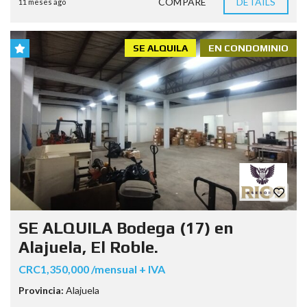
COMPARE
DETAILS
11 meses ago
SE ALQUILA
EN CONDOMINIO
SE ALQUILA Bodega (17) en
Alajuela, El Roble.
CRC1,350,000 /mensual + IVA
Provincia:
Alajuela