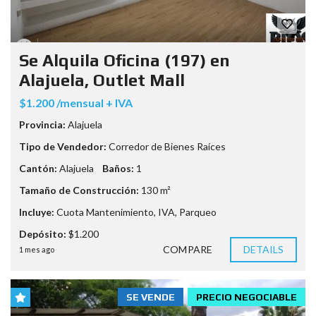
Se Alquila Oficina (197) en
Alajuela, Outlet Mall
$1.200 /mensual + IVA
Provincia:
Alajuela
Tipo de Vendedor:
Corredor de Bienes Raíces
Cantón:
Alajuela
Baños:
1
Tamaño de Construcción:
130 m²
Incluye:
Cuota Mantenimiento
,
IVA
,
Parqueo
Depósito:
$1.200
COMPARE
DETAILS
1 mes ago
SE VENDE
PRECIO NEGOCIABLE