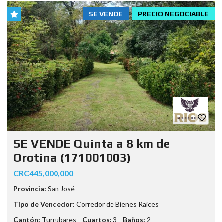
SE VENDE
PRECIO NEGOCIABLE
SE VENDE Quinta a 8 km de
Orotina (171001003)
CRC445,000,000
Provincia:
San José
Tipo de Vendedor:
Corredor de Bienes Raíces
Cantón:
Turrubares
Cuartos:
3
Baños:
2