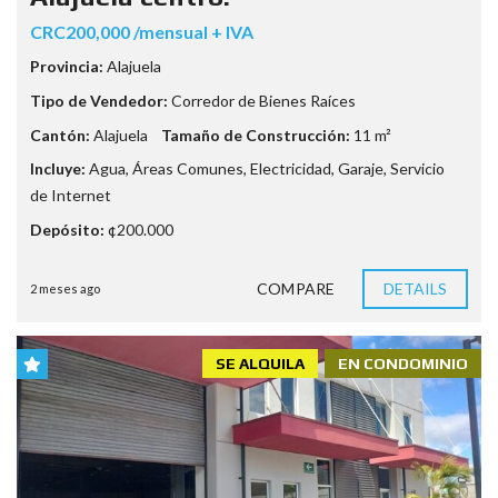
CRC200,000 /mensual + IVA
Provincia:
Alajuela
Tipo de Vendedor:
Corredor de Bienes Raíces
Cantón:
Alajuela
Tamaño de Construcción:
11 m²
Incluye:
Agua
,
Áreas Comunes
,
Electricidad
,
Garaje
,
Servicio
de Internet
Depósito:
¢200.000
COMPARE
DETAILS
2 meses ago
SE ALQUILA
EN CONDOMINIO