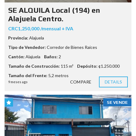
SE ALQUILA Local (194) en
Alajuela Centro.
CRC1,250,000 /mensual + IVA
Provincia:
Alajuela
Tipo de Vendedor:
Corredor de Bienes Raíces
Cantón:
Alajuela
Baños:
2
Tamaño de Construcción:
115 m²
Depósito:
¢1.250.000
Tamaño del Frente:
5,2 metros
COMPARE
DETAILS
9 meses ago
SE VENDE