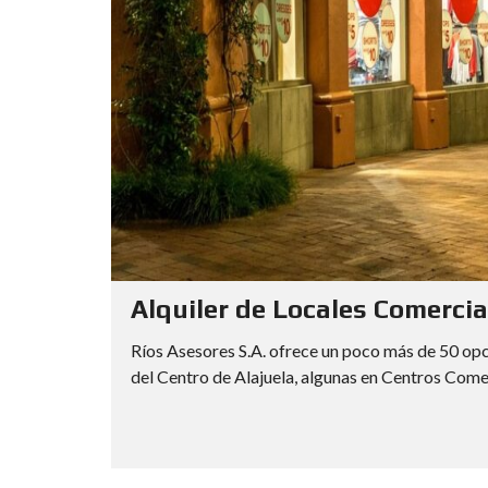
G
A
N
A
N
C
I
A
S
D
E
C
A
P
I
T
A
Alquiler de Locales Comercia
L
Ríos Asesores S.A. ofrece un poco más de 50 opc
I
del Centro de Alajuela, algunas en Centros Comerc
M
P
U
E
S
T