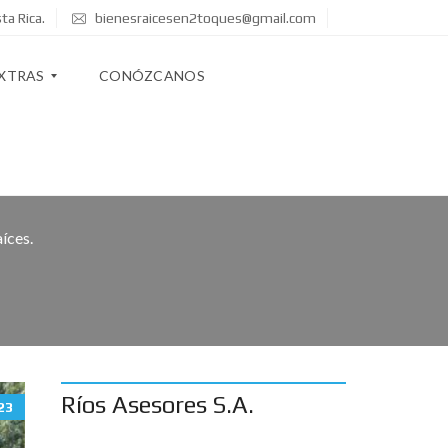
ta Rica.
bienesraicesen2toques@gmail.com
XTRAS
CONÓZCANOS
íces.
Ríos Asesores S.A.
23