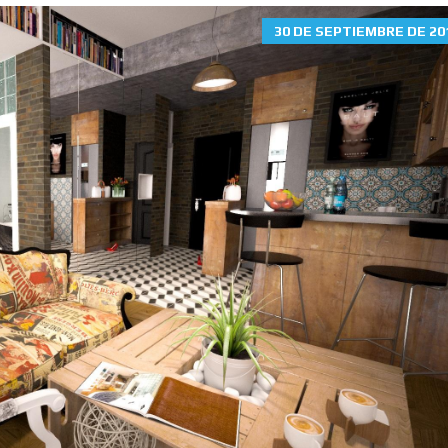
N
30 DE SEPTIEMBRE DE 20
T
R
A
T
U
C
A
S
A
P
E
R
F
E
C
T
A