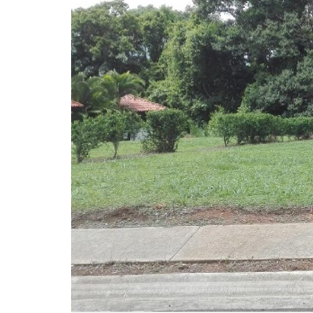
U
S
O
D
E
S
U
E
L
O
(
P
A
T
E
N
T
E
)
R
E
Q
U
I