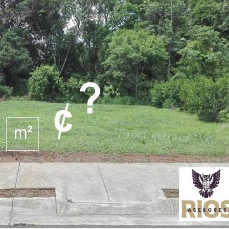
N
D
S
P
T
E
R
A
P
O
S
L
R
P
A
O
E
I
L
C
C
E
A
A
I
D
V
L
O
A
E
E
S
D
N
S
E
T
C
S
A
O
M
E
A
E
R
U
D
C
D
I
I
I
F
A
T
I
L
O
C
E
R
I
S
Í
O
A
S
D
(
O
E
V
F
C
E
I
O
N
C
T
I