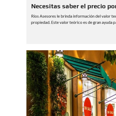
S
Necesitas saber el precio po
I
T
Ríos Asesores le brinda información del valor te
O
S
propiedad. Este valor teórico es de gran ayuda pa
P
A
R
A
P
A
T
E
N
T
E
C
O
M
E
R
C
I
A
L