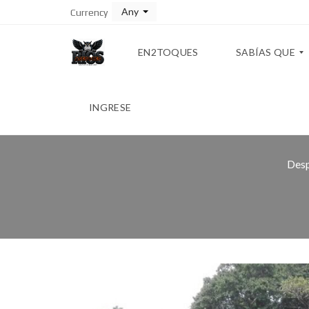
Any
Currency
EN2TOQUES
SABÍAS QUE
INGRESE
T
A
B
L
Desp
A
D
E
C
O
N
V
E
R
S
I
Ó
N