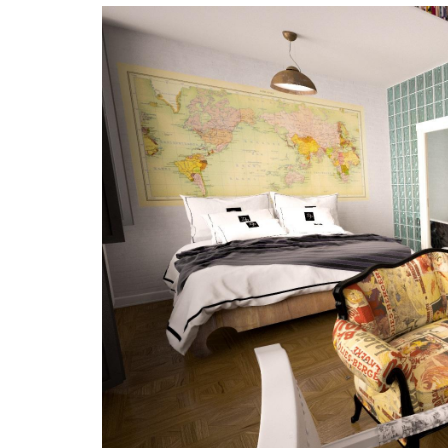
O
A
L
V
A
L
O
R
A
G
R
E
G
A
D
O
(
I
V
A
)