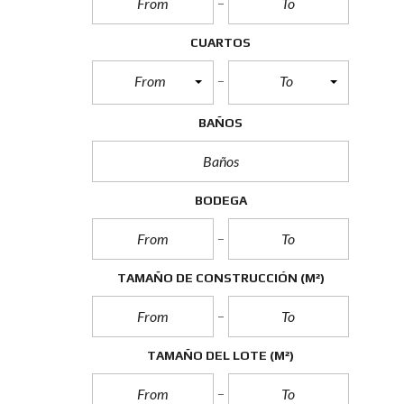
G
A
N
CUARTOS
A
N
From
To
C
I
A
BAÑOS
S
D
E
C
A
BODEGA
P
I
T
A
L
TAMAÑO DE CONSTRUCCIÓN
(M²)
I
M
P
U
TAMAÑO DEL LOTE
(M²)
E
S
T