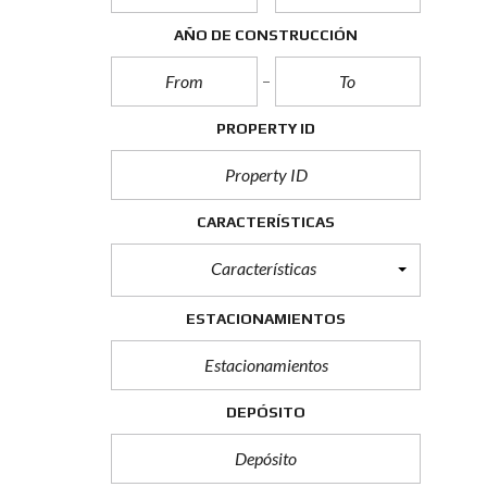
O
A
AÑO DE CONSTRUCCIÓN
L
V
A
L
O
R
PROPERTY ID
A
G
R
E
G
CARACTERÍSTICAS
A
D
Características
O
(
I
ESTACIONAMIENTOS
V
A
)
DEPÓSITO