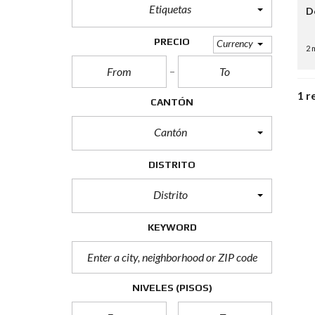
Etiquetas
D
S
I
T
PRECIO
Currency
O
2 
S
P
A
R
1 r
CANTÓN
A
P
A
Cantón
T
E
N
DISTRITO
T
E
Distrito
C
O
M
KEYWORD
E
R
C
I
A
NIVELES (PISOS)
L