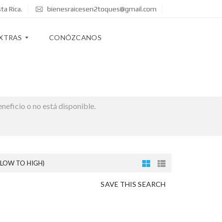
ta Rica.
bienesraicesen2toques@gmail.com
XTRAS
CONÓZCANOS
eneficio o no está disponible.
(LOW TO HIGH)
SAVE THIS SEARCH