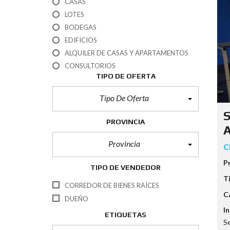
CASAS
LOTES
U
BODEGAS
S
O
EDIFICIOS
D
ALQUILER DE CASAS Y APARTAMENTOS
E
S
CONSULTORIOS
U
TIPO DE OFERTA
E
L
O
Tipo De Oferta
(
S
P
PROVINCIA
A
A
T
E
Provincia
C
N
T
P
E
TIPO DE VENDEDOR
)
T
CORREDOR DE BIENES RAÍCES
C
R
DUEÑO
E
In
Q
ETIQUETAS
U
Se
I