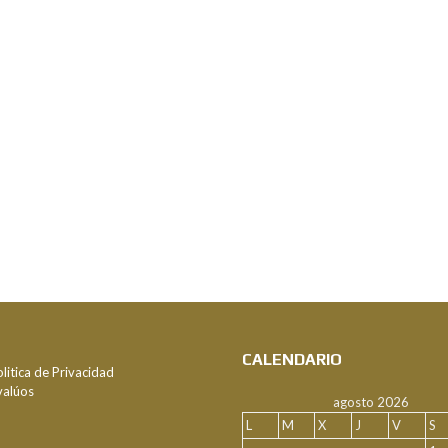
CALENDARIO
litica de Privacidad
valúos
agosto 2026
L
M
X
J
V
S