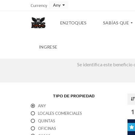
Any
Currency
EN2TOQUES
SABÍAS QUE
INGRESE
T
A
Se identifica este beneficio 
B
L
A
D
E
C
O
TIPO DE PROPIEDAD
N
V
ANY
E
1
LOCALES COMERCIALES
R
S
QUINTAS
I
OFICINAS
Ó
N