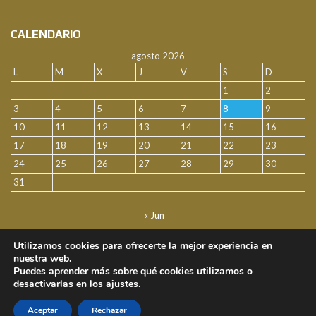
CALENDARIO
agosto 2026
L
M
X
J
V
S
D
1
2
3
4
5
6
7
8
9
10
11
12
13
14
15
16
17
18
19
20
21
22
23
24
25
26
27
28
29
30
31
« Jun
Utilizamos cookies para ofrecerte la mejor experiencia en
FACEBOOK
nuestra web.
Puedes aprender más sobre qué cookies utilizamos o
desactivarlas en los
ajustes
.
2022 Ríos Asesores S.A. Todos los derechos reservados.
Aceptar
Rechazar