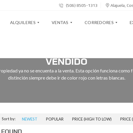
(506) 8505-1313
Alajuela, Cos
ALQUILERES
VENTAS
CORREDORES
E
C
C
C
A
A
A
O
V
VENDIDO
S
S
R
A
A
A
R
L
ropiedad ya no se encuenta a la venta. Esta opción funciona como f
S
S
E
Ú
distinción siempre debe ir de color rojo con letras blancas.
Y
D
O
A
O
S
L
P
R
T
O
A
E
E
T
R
S
Ó
E
T
R
S
A
I
T
M
C
A
E
O
Sort by:
NEWEST
POPULAR
PRICE (HIGH TO LOW)
PRICE 
Q
B
N
S
U
L
T
D
I
 FOUND
A
O
E