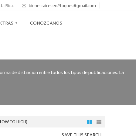
ta Rica.
bienesraicesen2toques@gmail.com
XTRAS
CONÓZCANOS
orma de distinción entre todos los tipos de publicaciones. La
(LOW TO HIGH)
SAVE THIS SEARCH