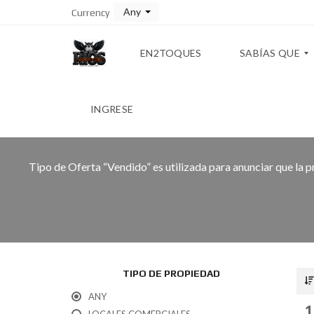
Any
Currency
EN2TOQUES
SABÍAS QUE
INGRESE
T
A
B
L
Tipo de Oferta “Vendido” es utilizada para anunciar que la p
A
D
E
C
O
N
V
E
R
TIPO DE PROPIEDAD
S
I
ANY
Ó
1
N