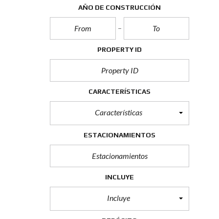
O
AÑO DE CONSTRUCCIÓN
A
L
V
A
L
PROPERTY ID
O
R
A
G
R
E
CARACTERÍSTICAS
G
A
Características
D
O
(
ESTACIONAMIENTOS
I
V
A
)
INCLUYE
Incluye