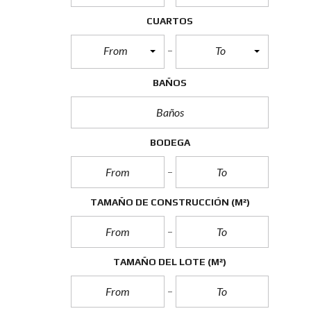
G
A
CUARTOS
N
A
From
To
N
C
I
BAÑOS
A
S
D
E
C
BODEGA
A
P
I
T
A
L
TAMAÑO DE CONSTRUCCIÓN
(M²)
I
M
P
TAMAÑO DEL LOTE
(M²)
U
E
S
T