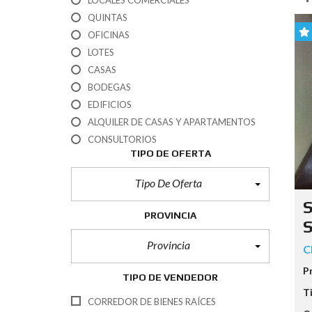
LOCALES COMERCIALES
QUINTAS
U
OFICINAS
S
O
LOTES
D
CASAS
E
S
BODEGAS
U
EDIFICIOS
E
L
ALQUILER DE CASAS Y APARTAMENTOS
O
CONSULTORIOS
(
TIPO DE OFERTA
P
A
T
Tipo De Oferta
E
N
S
T
PROVINCIA
S
E
)
Provincia
C
R
P
TIPO DE VENDEDOR
E
Q
T
U
CORREDOR DE BIENES RAÍCES
I