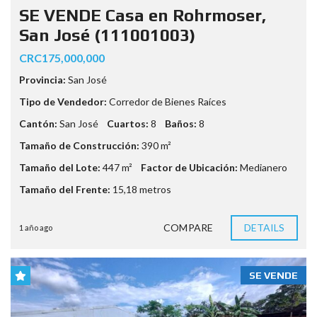
SE VENDE Casa en Rohrmoser,
San José (111001003)
CRC175,000,000
Provincia:
San José
Tipo de Vendedor:
Corredor de Bienes Raíces
Cantón:
San José
Cuartos:
8
Baños:
8
Tamaño de Construcción:
390 m²
Tamaño del Lote:
447 m²
Factor de Ubicación:
Medianero
Tamaño del Frente:
15,18 metros
COMPARE
DETAILS
1 año ago
SE VENDE