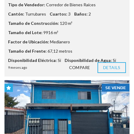
Tipo de Vendedor:
Corredor de Bienes Raíces
Cantón:
Turrubares
Cuartos:
3
Baños:
2
Tamaño de Construcción:
120 m²
Tamaño del Lote:
9916 m²
Factor de Ubicación:
Medianero
Tamaño del Frente:
67,12 metros
Disponibilidad Eléctrica:
Si
Disponibilidad de Agua:
Si
COMPARE
DETAILS
9 meses ago
SE VENDE