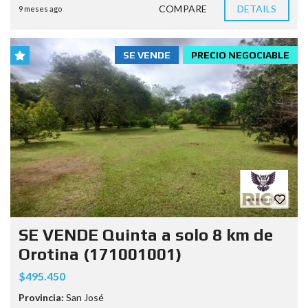
COMPARE
DETAILS
9 meses ago
SE VENDE
PRECIO NEGOCIABLE
SE VENDE Quinta a solo 8 km de
Orotina (171001001)
$495.450
Provincia:
San José