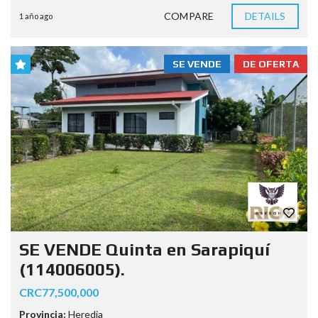
COMPARE
DETAILS
1 año ago
SE VENDE
DE OFERTA
SE VENDE Quinta en Sarapiquí
(114006005).
CRC77,500,000
Provincia:
Heredia