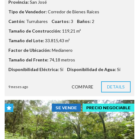
Provincia:
San José
Tipo de Vendedor:
Corredor de Bienes Raíces
Cantón:
Turrubares
Cuartos:
3
Baños:
2
Tamaño de Construcción:
119,21 m²
Tamaño del Lote:
33.815,43 m²
Factor de Ubicación:
Medianero
Tamaño del Frente:
74,18 metros
Disponibilidad Eléctrica:
Si
Disponibilidad de Agua:
Si
COMPARE
DETAILS
9 meses ago
SE VENDE
PRECIO NEGOCIABLE