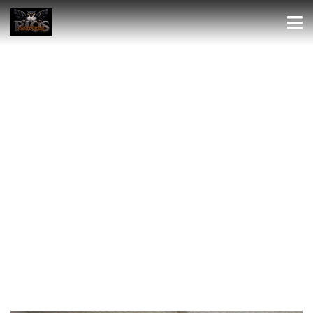
Encuentra tu casa
perfecta
Encuéntrela aquí, o díganos como la
necesita para ayudarle…